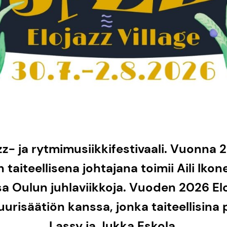
zz- ja rytmimusiikkifestivaali. Vuonna 
n taiteellisena johtajana toimii Aili I
sa Oulun juhlaviikkoja. Vuoden 2026 El
urisäätiön kanssa, jonka taiteellisina
Lassy ja Jukka Eskola.