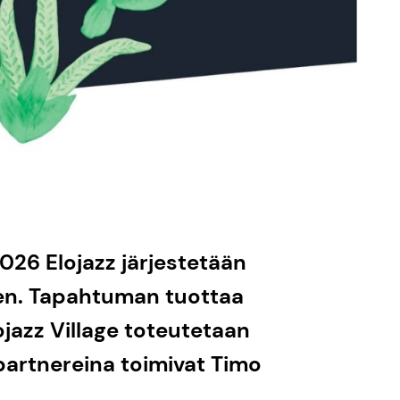
2026 Elojazz järjestetään
konen. Tapahtuman tuottaa
ojazz Village toteutetaan
 partnereina toimivat Timo