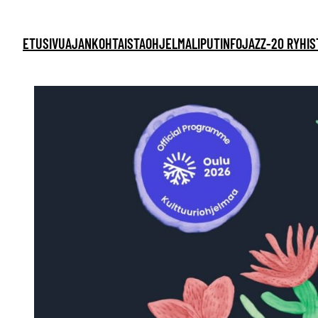
ETUSIVU
AJANKOHTAISTA
OHJELMA
LIPUT
INFO
JAZZ-20 RY
HIS
Siirry
sisältöön