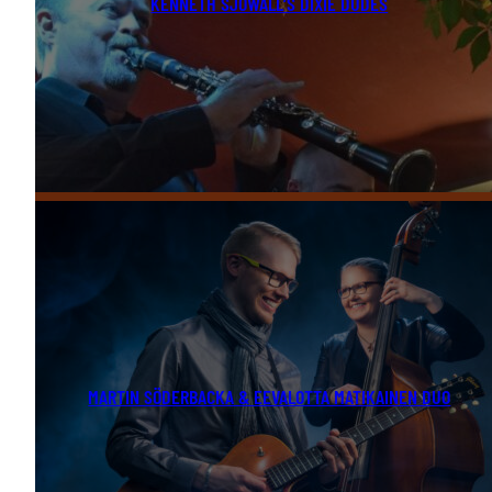
KENNETH SJÖWALL’S DIXIE DUDES
MARTIN SÖDERBACKA & EEVALOTTA MATIKAINEN DUO