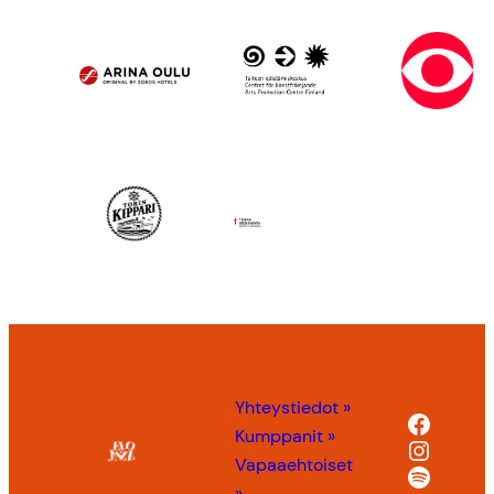
Yhteystiedot »
Facebo
Kumppanit »
Instag
Vapaaehtoiset
Spotify
»