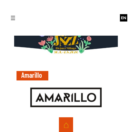
Siirry
sisältöön
Amarillo
⌂