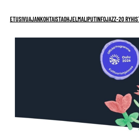
ETUSIVU
AJANKOHTAISTA
OHJELMA
LIPUT
INFO
JAZZ-20 RY
HIS
Siirry
sisältöön