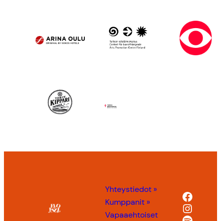
Yhteystiedot »
Facebo
Kumppanit »
Instag
Vapaaehtoiset
Spotify