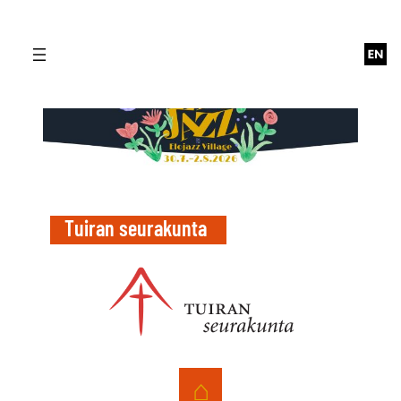
Siirry
sisältöön
Tuiran seurakunta
⌂